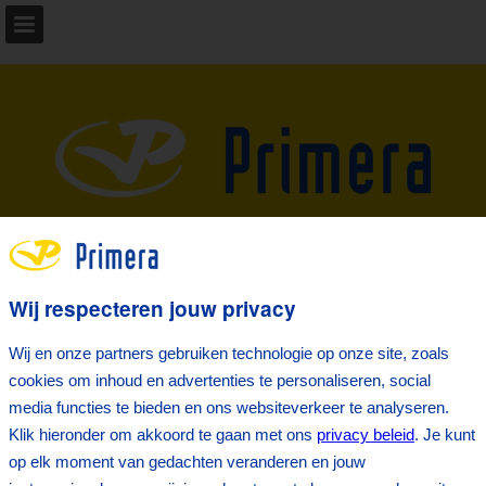
primera.nl
Pagina overzicht
Download PDF
Zoeken
Wij respecteren jouw privacy
Wij en onze partners gebruiken technologie op onze site, zoals
cookies om inhoud en advertenties te personaliseren, social
media functies te bieden en ons websiteverkeer te analyseren.
Klik hieronder om akkoord te gaan met ons
privacy beleid
. Je kunt
op elk moment van gedachten veranderen en jouw